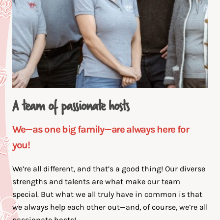
0
e
t
2
i
n
1
s
e
e
r
n
.
c
o
m
A team of passionate hosts
We—as one big family—are always here for
you!
We’re all different, and that’s a good thing! Our diverse
strengths and talents are what make our team
special. But what we all truly have in common is that
we always help each other out—and, of course, we’re all
passionate hosts!