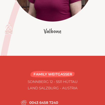
Valbone
FAMILY WEITGASSER
SONNBERG 12 - 5511 HÜTTAU
LAND SALZBURG - AUSTRIA
0043 6458 7240