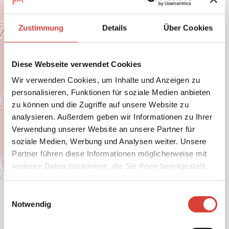
The Two Josefs & Their Lawn
Zustimmung
Details
Über Cookies
Mower
Diese Webseite verwendet Cookies
Wir verwenden Cookies, um Inhalte und Anzeigen zu
personalisieren, Funktionen für soziale Medien anbieten
zu können und die Zugriffe auf unsere Website zu
analysieren. Außerdem geben wir Informationen zu Ihrer
Verwendung unserer Website an unsere Partner für
soziale Medien, Werbung und Analysen weiter. Unsere
Partner führen diese Informationen möglicherweise mit
weiteren Daten zusammen, die Sie ihnen bereitgestellt
haben oder die sie im Rahmen Ihrer Nutzung der Dienste
gesammelt haben.
E
Notwendig
i
n